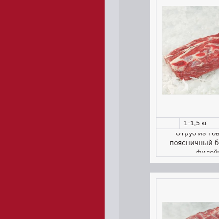
1-1,5 кг
Отруб из го
поясничный б
филей