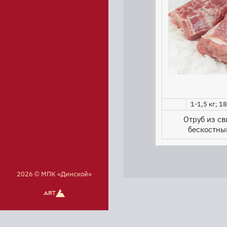
1-1,5 кг; 1
Отруб из с
бескостны
2026 © МПК «Динской»