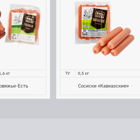
1,6 кг
ТУ
0,5 кг
Говяжьи-Естъ
Сосиски «Кавказские»