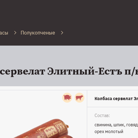
асы
Полукопченые
 сервелат Элитный-Естъ п/
Колбаса сервелат Э
Состав:
свинина, шпик, говя
орех молотый