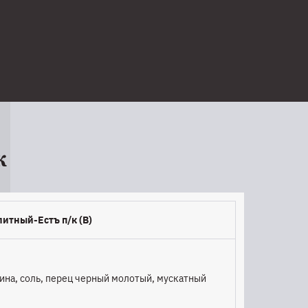
к
литный-Естъ п/к (В)
дина, соль, перец черный молотый, мускатный