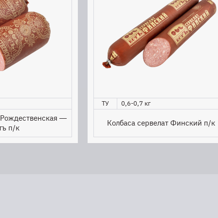
ТУ
0,6-0,7 кг
 Рождественская —
Колбаса сервелат Финский п/к
тъ п/к