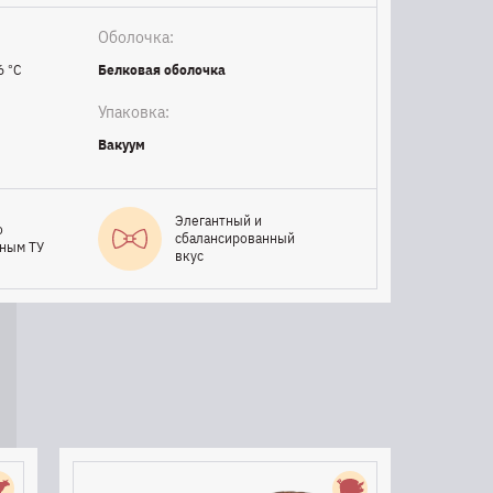
Оболочка:
6 °C
Белковая оболочка
Упаковка:
Вакуум
Элегантный и
о
сбалансированный
нным ТУ
вкус