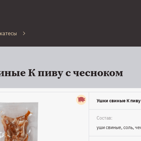
катесы
иные К пиву с чесноком
Ушки свиные К пиву 
Состав:
уши свиные, соль, че