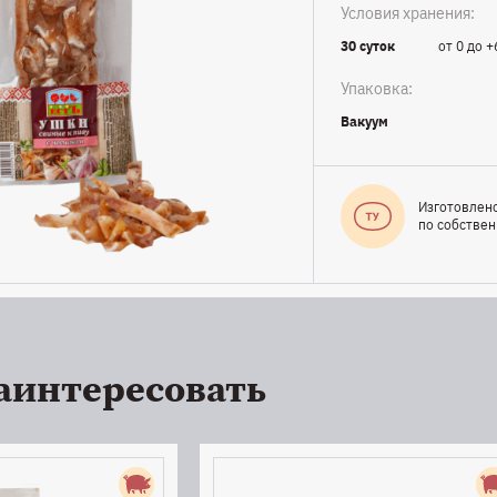
Условия хранения:
30 суток
от 0 до +
Упаковка:
Вакуум
Изготовлен
по собстве
аинтересовать