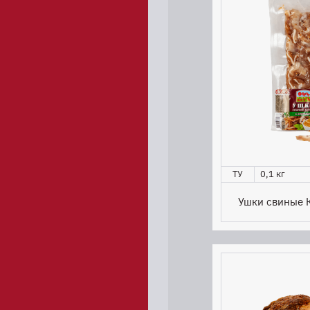
ТУ
0,1 кг
Ушки свиные К