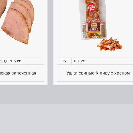
; 0,8-1,5 кг
ТУ
0,1 кг
ская запеченная
Ушки свиные К пиву с хреном