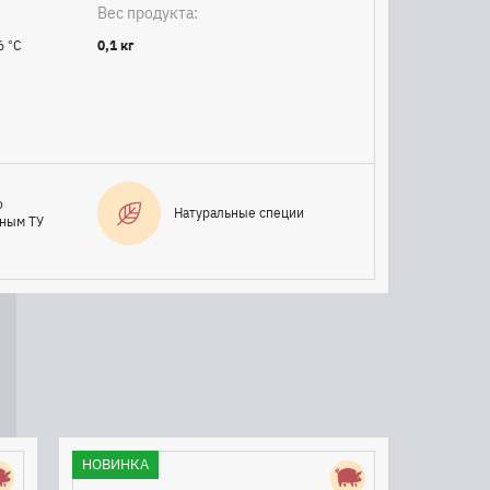
Вес продукта:
6 °C
0,1 кг
о
Натуральные специи
нным ТУ
НОВИНКА